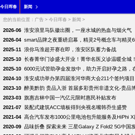
今日珲春
新闻
您的当前位置：
广告
>
今日珲春
>
新闻
>
2026-06
淮安浪里马队徽出圈，一座水城的热血与烟火气
2026-04
smart品牌之夜重磅启幕，精灵2号概念车与精灵
2025-11
浪你马淮超开赛在即，淮安区队蓄力备战
2025-10
长春菁华门诊盛大开业！菁华名医义诊温暖全城
2025-10
6000元试管助孕金发放中，助力开启好孕之路，
2024-10
淮安成功举办第四届淮河华商大会211个签约项目 总
2023-10
醉美黔韵 贵品入浙 首届多彩贵州非遗文化-贵品
2023-03
旗惠吉林中国一汽亿元限时惠民补贴发布
2021-07
装配式建筑ACC墙板得到央视名嘴韩乔生盛赞
2021-04
高合汽车发布1000公里电池包升能服务及HiPhi
2020-09
品味折叠 探索未来 三星Galaxy Z Fold2 5G中国