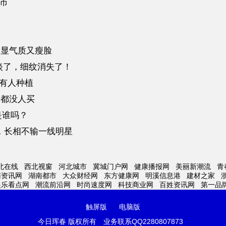
上市
，显气质又瘦脸
淡了，细纹消失了！
有人种植
价都没人买
是谁吗？
，长相不输一线明星
北在线
西北视窗
河北城市
冀城门户网
健康播报网
美丽新潮流
青
南资讯网
湖南都市
大众财经网
东方健康网
明溪信息港
建材之家
娱乐看点网
潮流前沿网
时尚速度网
科技商业网
百姓资讯网
第一品
触屏版
电脑版
今日珲春 版权所有
业务联系QQ2280807873