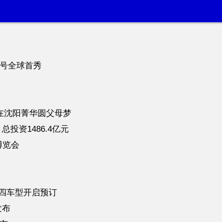
6号全球首秀
！
在沈阳菁华圆父母梦
投资1486.4亿元
博览会
 X四车型开启预订
发布