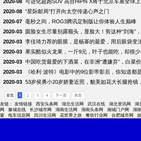
2020-08
可进化超跑SUV 高合HiPhi X将于北京车展全球
2020-08
“星际邮局”打开向太空传递心声之门
2020-07
毫秒之间，ROG3腾讯定制版让你体验人生巅峰
2020-03
圆脸女生尽量别露额头，显脸大！剪这种“刘海”
2020-03
李佳琦力荐的眼膜，是杨幂的最爱，用后眼袋变
2020-03
果实酷似火龙果，一斤9元，叶子也能吃，却很少
2020-03
中国吃货最爱的下酒菜，在非洲“遭嫌弃”，白菜
2020-03
《哈利·波特》电影中的9位影帝影后，你知道都
2020-03
53岁侯勇小20岁娇妻近照，貌美如花大长腿抢镜
1
首页
2
3
4
下一页
末页
友链：
友情链接
西安头条网
湖北生活网
武汉在线
湖北资讯网
湖
网
豫城在线
长沙城市网
湖南生活网
湖南头条网
湘城门户网
湖
窗
电车信息网
四川生活网
花世界之旅
餐饮行业网
合肥城市网